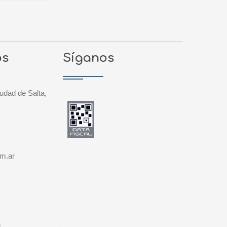
os
Síganos
udad de Salta,
om.ar