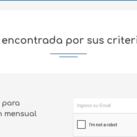
encontrada por sus crite
o para
ín mensual