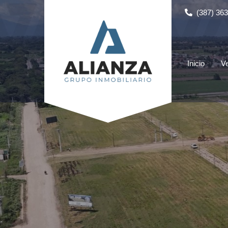
(387) 36
Inicio
V