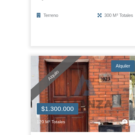
Terreno
300 M² Totales
Alquiler
Alquilo
$1.300.000
120 M² Totales
13