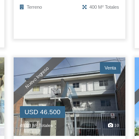
Terreno
400 M² Totales
Venta
Nuevo Ingreso
USD 46.500
48.03 M² Totales
10