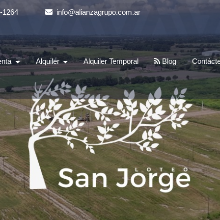
3-1264
info@alianzagrupo.com.ar
enta
Alquiler
Alquiler Temporal
Blog
Contáct