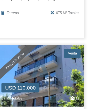
Terreno
675 M² Totales
Venta
Nuevo Ingreso
USD 110.000
57 M² Totales
12