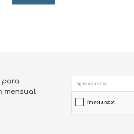
o para
ín mensual